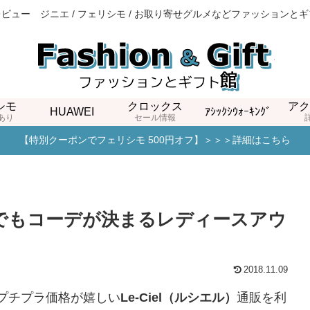
ビュー ジニエ / フェリシモ / お取り寄せグルメなどファッションと
シモ
クロックス
アク
HUAWEI
ｱｼｯｸｼｳｫｰｷﾝｸﾞ
あり
セール情報
【特別クーポンでフェリシモ 500円オフ】＞＞＞詳細はこちら
0代でもコーデが決まるレディースアウ
2018.11.09
プチプラ価格が嬉しい
Le-Ciel（ルシエル）
通販を利