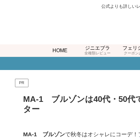
公式よりも詳しいレ
ジニエブラ
フェリ
HOME
全種類レビュー
クーポン
PR
MA-1 ブルゾンは40代・5
ター
MA-1 ブルゾン
で秋冬はオシャレにコーデ！