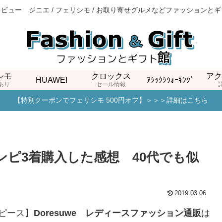
ビュー ジニエ / フェリシモ / お取り寄せグルメなどファッションと
シモ
クロックス
アク
HUAWEI
ｱｼｯｸｼｳｫｰｷﾝｸﾞ
あり
セール情報
【特別クーポンでフェリシモ 500円オフ】＞＞＞詳細はこちら
ワンピ3着購入した感想 40代でも似
2019.03.06
ピース】
Doresuwe
レディースファッション通販
は