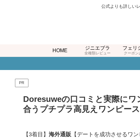
公式よりも詳しいレ
ジニエブラ
フェリ
HOME
全種類レビュー
クーポン
PR
Doresuweの口コミと実際に
合うプチプラ高見えワンピース
【3着目】
海外通販
【デートを成功させるワン