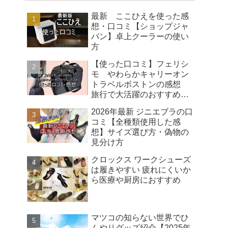
最新 ここひえを使った感
想・口コミ【ショップジャ
パン】卓上クーラーの使い
方
【使った口コミ】フェリシ
モ やわらかキャリーオン
トラベルボストンの感想
旅行で大活躍のおすすめバ
ッグ
2026年最新 ジニエブラの口
コミ【全種類使用した感
想】サイズ選び方・偽物の
見分け方
クロックス ワークシューズ
は履きやすい 疲れにくいか
ら医療や厨房におすすめ
マツコの知らない世界でひ
んやりグッズ紹介【2025年