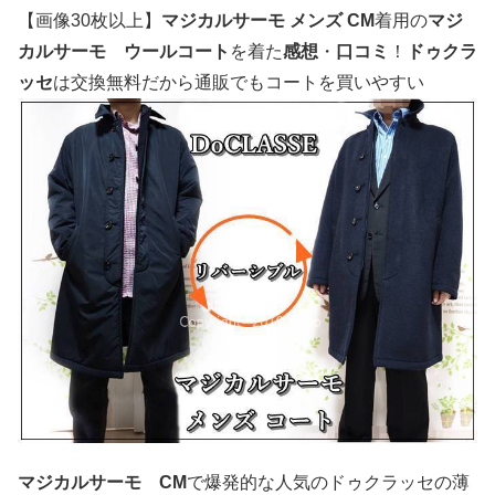
【画像30枚以上】
マジカルサーモ メンズ CM
着用の
マジ
カルサーモ ウールコート
を着た
感想
・
口コミ
！
ドゥクラ
ッセ
は交換無料だから通販でもコートを買いやすい
マジカルサーモ CM
で爆発的な人気のドゥクラッセの薄