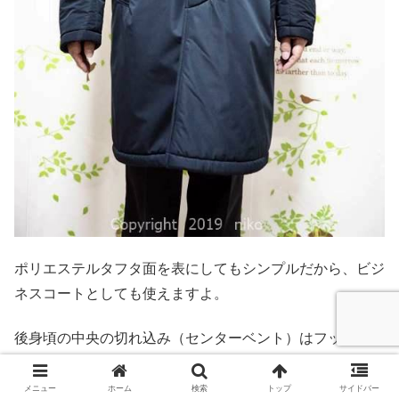
ポリエステルタフタ面を表にしてもシンプルだから、ビジ
ネスコートとしても使えますよ。
後身頃の中央の切れ込み（センターベント）はフックタイ
プになっていて、ボタンが付いているので開きの調節がで
きます。
メニュー
ホーム
検索
トップ
サイドバー