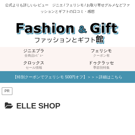
公式よりも詳しいレビュー ジニエ / フェリシモ / お取り寄せグルメなどファ
ッションとギフトの口コミ・感想
ジニエブラ
フェリシモ
全商品ﾚﾋﾞｭｰ
クーポン有
クロックス
ドゥクラッセ
セール情報
季節別特集
【特別クーポンでフェリシモ 500円オフ】＞＞＞詳細はこちら
PR
ELLE SHOP