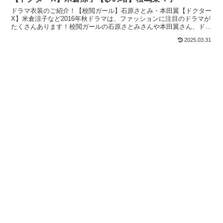
ドラマ衣装のご紹介！【校閲ガール】石原さとみ・本田翼【ドクター
X】米倉涼子など2016年秋ドラマは、ファッションに注目のドラマが
たくさんあります！校閲ガールの石原さとみさんや本田翼さん、ドク
ターXの米倉涼子さん、砂の塔の松嶋菜々子さんなどド...
2025.03.31