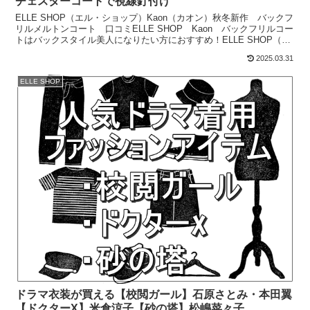
チェスターコートで視線釘付け
ELLE SHOP（エル・ショップ）Kaon（カオン）秋冬新作 バックフ
リルメルトンコート 口コミELLE SHOP Kaon バックフリルコー
トはバックスタイル美人になりたい方におすすめ！ELLE SHOP（エ
ル・ショップ）Kaon（カオ...
2025.03.31
ELLE SHOP
ドラマ衣装が買える【校閲ガール】石原さとみ・本田翼
【ドクターX】米倉涼子【砂の塔】松嶋菜々子