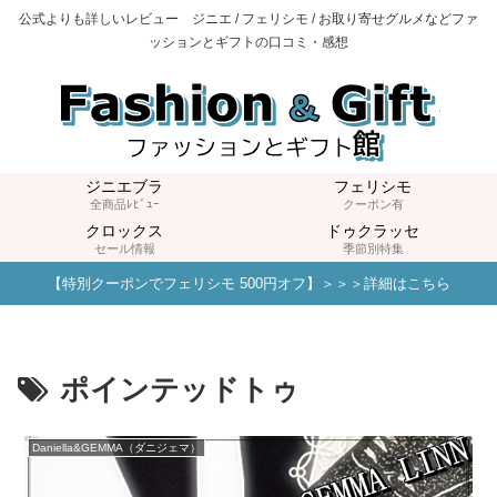
公式よりも詳しいレビュー ジニエ / フェリシモ / お取り寄せグルメなどファ
ッションとギフトの口コミ・感想
ジニエブラ
フェリシモ
全商品ﾚﾋﾞｭｰ
クーポン有
クロックス
ドゥクラッセ
セール情報
季節別特集
【特別クーポンでフェリシモ 500円オフ】＞＞＞詳細はこちら
ポインテッドトゥ
Daniella&GEMMA（ダニジェマ）