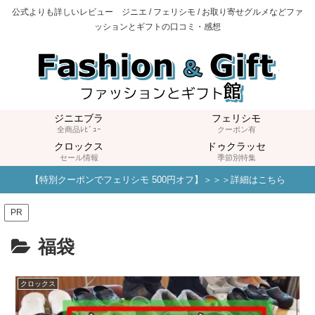
公式よりも詳しいレビュー ジニエ / フェリシモ / お取り寄せグルメなどファ
ッションとギフトの口コミ・感想
ジニエブラ
フェリシモ
全商品ﾚﾋﾞｭｰ
クーポン有
クロックス
ドゥクラッセ
セール情報
季節別特集
【特別クーポンでフェリシモ 500円オフ】＞＞＞詳細はこちら
PR
福袋
クロックス