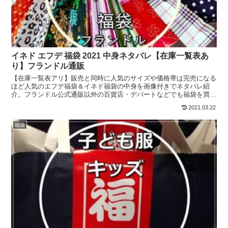
イネド エフデ 福袋 2021 中身ネタバレ【在庫一覧表あ
り】フランドル通販
【在庫一覧表アリ】販売と同時に人気のサイズや価格帯は完売になる
ほど人気のエフデ福袋＆イネド福袋の中身を画像付きでネタバレ紹
介。フランドル公式通販以外の百貨店・デパートなどでも福袋を買え
ます。完売・終了していても再販可能性あり。
2021.03.22
福袋